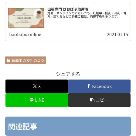
出張専門 ばおばぶ助産院
対面・オンラインのどちらでも、妊娠中・授乳・母乳・育
児・離乳食などの各種ご相談、両親学級を承ります。
baobabu.online
2021.01.15
超基本の授乳のコツ
シェアする
X
Facebook
LINE
コピー
関連記事