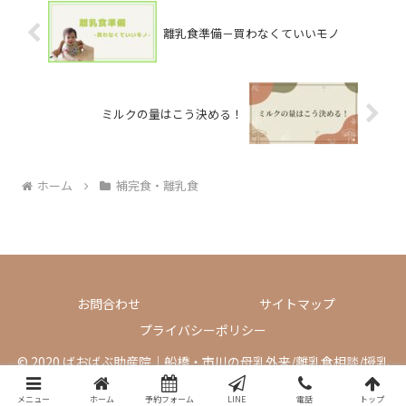
離乳食準備－買わなくていいモノ
ミルクの量はこう決める！
ホーム
補完食・離乳食
お問合わせ
サイトマップ
プライバシーポリシー
© 2020 ばおばぶ助産院｜船橋・市川の母乳外来/離乳食相談/授乳
相談.
メニュー
ホーム
予約フォーム
LINE
電話
トップ