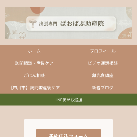
ホーム
プロフィール
訪問相談・産後ケア
ビデオ通話相談
ごはん相談
離乳食講座
【市川市】訪問型産後ケア
新着ブログ
LINE友だち追加
予約申込フォーム