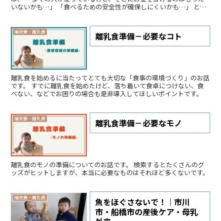
いないかも…」 「食べるための安全性が確保しにくいかも…」 とい
うモノもあります。 今回はそんな、代表的な「買わなくていいモ
ノ」にフォーカスします。
補完食・離乳食
離乳食準備－必要なコト
離乳食を始めるに当たってとても大切な「食事の環境づくり」のお話
です。 すでに離乳食を始めたけど、落ち着いて食卓につけない、食
べない、などでお困りの場合も是非導入してほしいポイントです。
補完食・離乳食
離乳食準備－必要なモノ
離乳食のモノの準備についてのお話です。 検索するとたくさんのグ
ッズがヒットしますが、本当に必要なものはそれほど多くないです。
補完食・離乳食
魚をほぐさないで！｜市川
市・船橋市の産後ケア・母乳